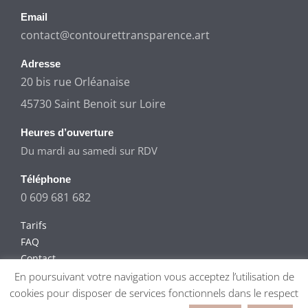
Email
contact@contourettransparence.art
Adresse
20 bis rue Orléanaise
45730 Saint Benoit sur Loire
Heures d’ouverture
Du mardi au samedi sur RDV
Téléphone
0 609 681 682
Tarifs
FAQ
Contact
Mentions légales
En poursuivant votre navigation vous acceptez l’utilisation de
Politique de confidentialité
cookies pour disposer de services fonctionnels dans le respect